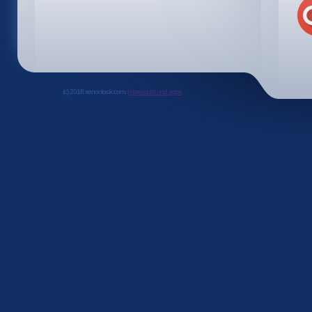
(c) 2018 xenonlook.com.
impressum und agbs