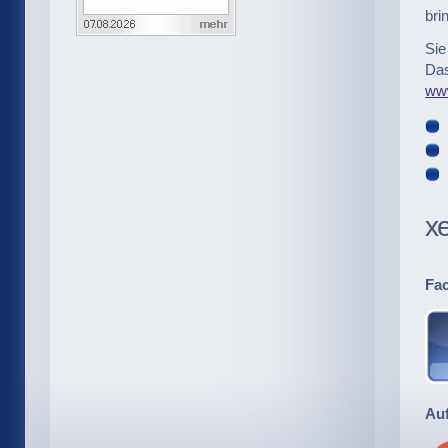
bri
Sie
Das
ww
xe
Fa
Au