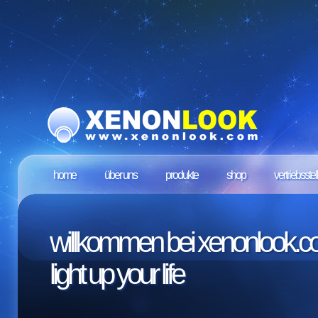
home
über uns
produkte
shop
vertriebsstel
willkommen bei xenonlook.
light up your life