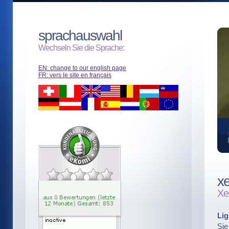
sprachauswahl
Wechseln Sie die Sprache:
EN: change to our english page
FR: vers le site en français
ren links
sie unsere partner
x
Xe
Lig
Sie